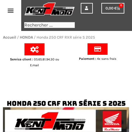
Aller
0
0,00
€
Panier
au
contenu
Rechercher
Accueil
/
HONDA
/ Honda 250 CRF RXR série S 2025
Paiement
:
4x sans frais
Service client
:
05.65.81.94.30 ou
E.mail
Honda 250 CRF RXR série S 2025