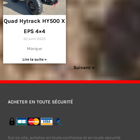
Quad Hytrack HY500 X
EPS 4×4
30 avril 2025
Marque
Lire la suite »
« Précédent
Suivant »
ACHETER EN TOUTE SÉCURITÉ
Sur ce site, achetez en toute confiance et en toute sécurité.