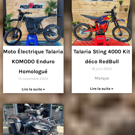
t
t
t
t
a
a
i
:
i
:
t
1
t
3
0
4
:
4
:
,
1
,
4
9
Moto Électrique Talaria
Talaria Sting 4000 Kit
4
9
9
9
KOMODO Enduro
déco RedBull
9
9
,
,
9
€
18 juin 2025
Homologué
9
€
5
.
Marque
15 novembre 2025
9
.
Lire la suite »
Lire la suite »
€
€
.
.