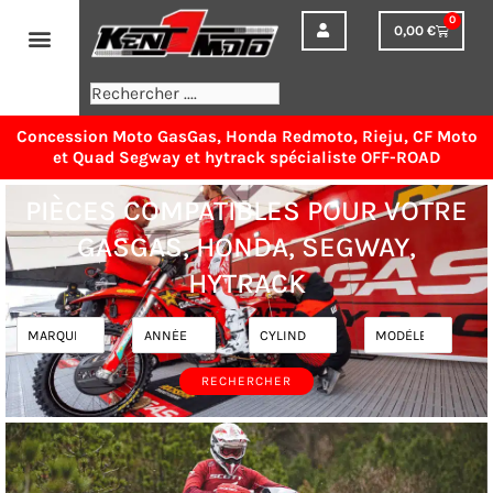
Aller
0
0,00
€
Panier
au
contenu
Rechercher
Concession Moto GasGas, Honda Redmoto, Rieju, CF Moto
et Quad Segway et hytrack spécialiste OFF-ROAD
PIÈCES COMPATIBLES POUR VOTRE
GASGAS, HONDA, SEGWAY,
HYTRACK
RECHERCHER