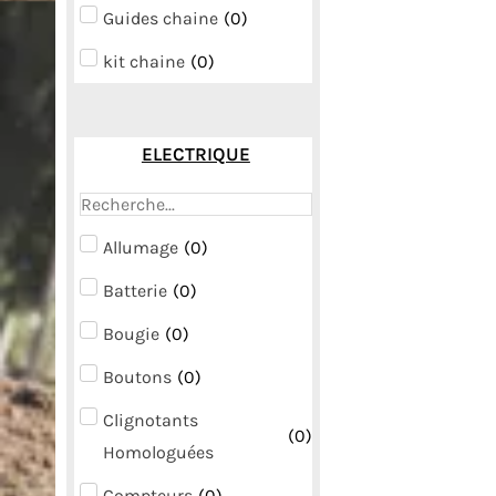
Guides chaine
(
0
)
kit chaine
(
0
)
ELECTRIQUE
Allumage
(
0
)
Batterie
(
0
)
Bougie
(
0
)
Boutons
(
0
)
Clignotants
(
0
)
Homologuées
Compteurs
(
0
)