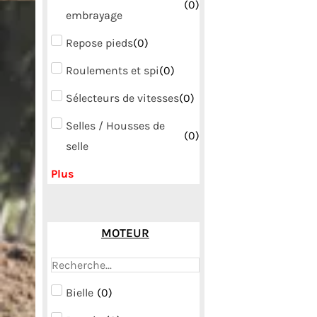
(
0
)
embrayage
Repose pieds
(
0
)
Roulements et spi
(
0
)
Sélecteurs de vitesses
(
0
)
Selles / Housses de
(
0
)
selle
Plus
MOTEUR
Bielle
(
0
)