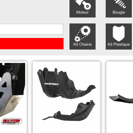
Le
ix
prix
tial
actuel
it :
est :
9,00 €.
89,90 €.