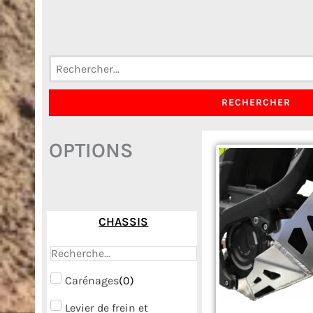
RECHERCHER
OPTIONS
Le
pr
ini
éta
10
CHASSIS
Carénages
(
0
)
Levier de frein et