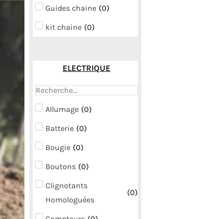
Guides chaine
(
0
)
kit chaine
(
0
)
ELECTRIQUE
Allumage
(
0
)
Batterie
(
0
)
Bougie
(
0
)
Boutons
(
0
)
Clignotants
(
0
)
Homologuées
Compteurs
(
0
)