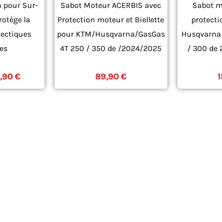
 pour Sur-
Sabot Moteur ACERBIS avec
Sabot m
rotège la
Protection moteur et Biellette
protecti
nectiques
pour KTM/Husqvarna/GasGas
Husqvarna
ues
4T 250 / 350 de /2024/2025
/ 300 de
RE
2024
,90
€
89,90
€