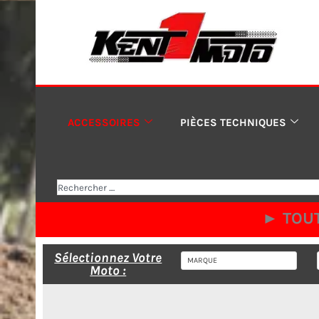
Aller
au
contenu
ACCESSOIRES
PIÈCES TECHNIQUES
Rechercher
► TOUT
Sélectionnez Votre
Moto :