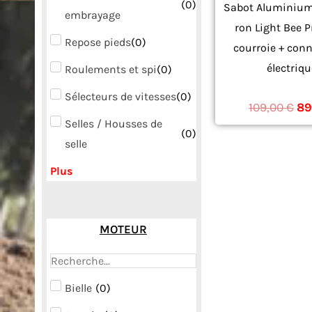
(
0
)
Sabot Aluminium
embrayage
ron Light Bee P
Repose pieds
(
0
)
courroie + con
électriq
Roulements et spi
(
0
)
ACCESSOI
Sélecteurs de vitesses
(
0
)
109,00
€
89
Selles / Housses de
(
0
)
selle
Plus
MOTEUR
Bielle
(
0
)