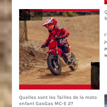
Q
b
L
j
p
l
Quelles sont les Tailles de la moto
enfant GasGas MC-E 2?