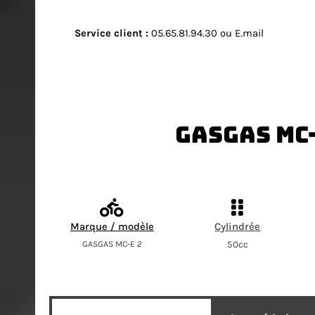
Service client
:
05.65.81.94.30 ou E.mail
Gasgas MC-
Marque / modèle
Cylindrée
GASGAS MC-E 2
50cc