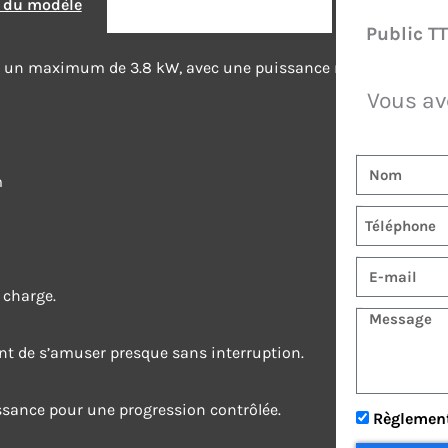
s du modèle
Public T
nt un maximum de 3.8 kW, avec une puissance nominale de 2 
Vous av
Nom
m
Télephone
E-mail
 charge.
Message
ant de s’amuser presque sans interruption.
ssance pour une progression contrôlée.
Règlement