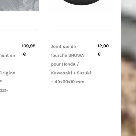
109,99
12,90
Joint spi de
€
€
ment en
fourche SHOWA
pour Honda /
Origine
Kawasaki / Suzuki
F
– 49x60x10 mm
021-