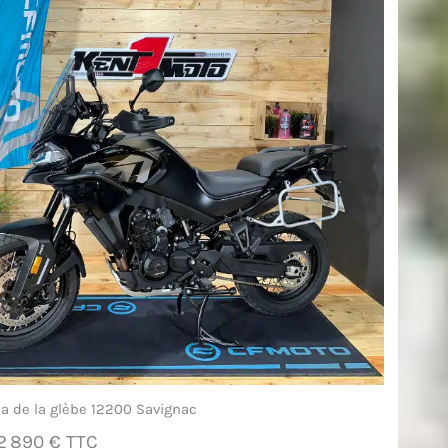
a de la glèbe 12200 Savignac
2 890 € TTC