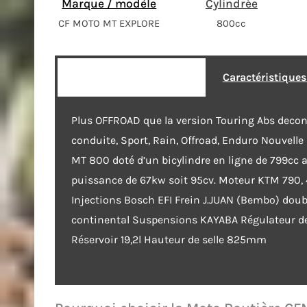
Marque / modèle
Cylindrée
CF MOTO MT EXPLORE
800cc
Caractéristique
Plus OFFROAD que la version Touring Abs decon
conduite, Sport, Rain, Offroad, Enduro Nouvelle
MT 800 doté d’un bicylindre en ligne de 799cc 
puissance de 67kw soit 95cv. Moteur KTM 790, 4T
Injections Bosch EFI Frein J.JUAN (Bembo) doub
continental Suspensions KAYABA Régulateur de
Réservoir 19,2l Hauteur de selle 825mm