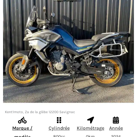
Kent1moto, Za de la glèbe 12200 Savignac
Marque /
Cylindrée
Kilométrage
Année
800cc
0km
2024
modèle