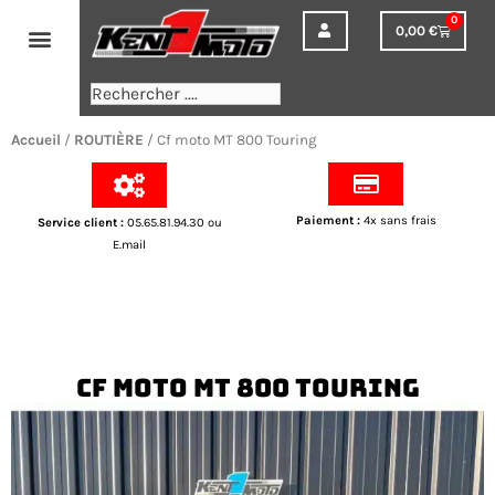
Aller
0
0,00
€
Panier
au
contenu
Rechercher
Accueil
/
ROUTIÈRE
/ Cf moto MT 800 Touring
Paiement
:
4x sans frais
Service client
:
05.65.81.94.30 ou
E.mail
Cf moto MT 800 Touring