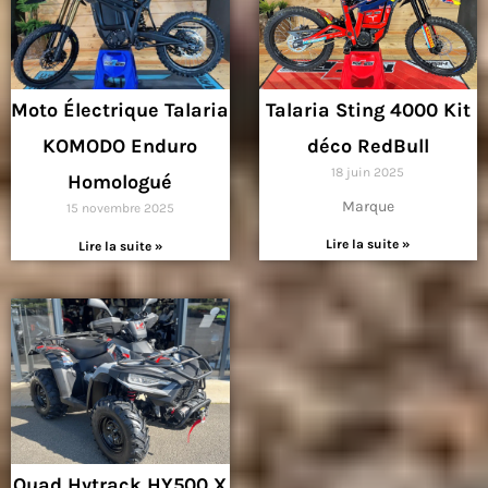
Moto Électrique Talaria
Talaria Sting 4000 Kit
KOMODO Enduro
déco RedBull
18 juin 2025
Homologué
Marque
15 novembre 2025
Lire la suite »
Lire la suite »
Quad Hytrack HY500 X