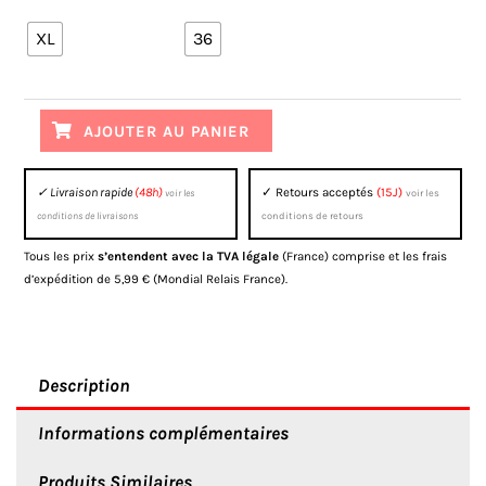
était :
est :
de
XL
36
319,99 €.
190,90 €.
Tenue
de
motocross
AJOUTER AU PANIER
Fox
Bleu
✓ Livraison rapide
(48h)
✓ Retours acceptés
(15J)
voir les
voir les
blanc
conditions de livraisons
conditions de retours
et
rouge
Tous les prix
s’entendent avec la TVA légale
(France) comprise et les frais
d’expédition de 5,99 € (Mondial Relais France).
Description
Informations complémentaires
Produits Similaires