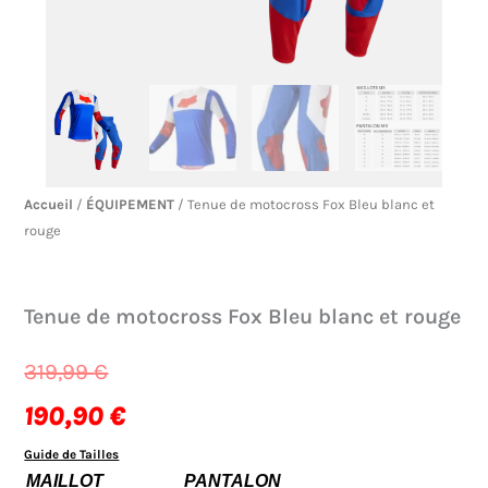
Accueil
/
ÉQUIPEMENT
/ Tenue de motocross Fox Bleu blanc et
rouge
Tenue de motocross Fox Bleu blanc et rouge
Le
Le
319,99
€
prix
prix
190,90
€
initial
actuel
Guide de Tailles
quantité
MAILLOT
PANTALON