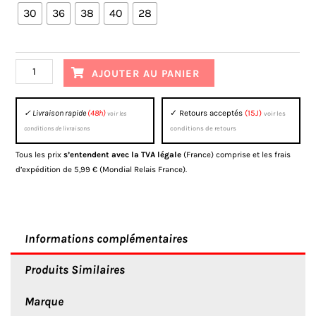
de
30
36
38
40
28
Pantalon
de
moto
AJOUTER AU PANIER
Alpinestars
Fluid
✓ Livraison rapide
(48h)
✓ Retours acceptés
(15J)
voir les
voir les
Haul
conditions de livraisons
conditions de retours
Bleu
Blanc
Tous les prix
s’entendent avec la TVA légale
(France) comprise et les frais
d’expédition de 5,99 € (Mondial Relais France).
Informations complémentaires
Produits Similaires
Marque