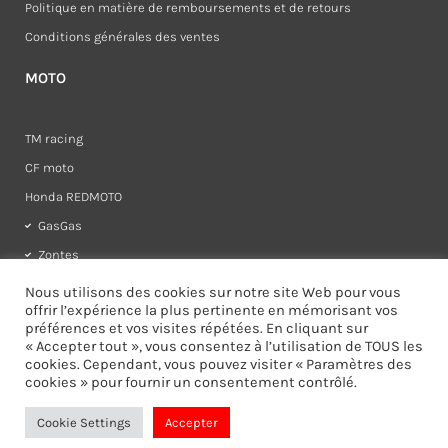
Politique en matière de remboursements et de retours
Conditions générales des ventes
MOTO
TM racing
CF moto
Honda REDMOTO
GasGas
Zontes
Rieju
Nous utilisons des cookies sur notre site Web pour vous
offrir l’expérience la plus pertinente en mémorisant vos
préférences et vos visites répétées. En cliquant sur
« Accepter tout », vous consentez à l’utilisation de TOUS les
cookies. Cependant, vous pouvez visiter « Paramètres des
cookies » pour fournir un consentement contrôlé.
I
F
n
a
s
c
Cookie Settings
Accepter
t
e
a
b
g
o