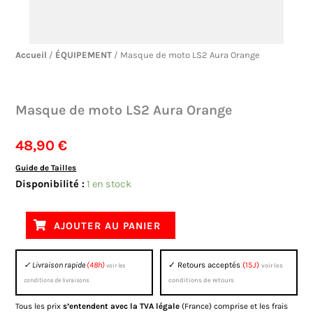
Accueil
/
ÉQUIPEMENT
/ Masque de moto LS2 Aura Orange
Masque de moto LS2 Aura Orange
48,90
€
Guide de Tailles
quantité
Disponibilité :
1 en stock
de
Masque
AJOUTER AU PANIER
de
moto
✓ Livraison rapide
(48h)
✓ Retours acceptés
(15J)
voir les
voir les
LS2
conditions de livraisons
conditions de retours
Aura
Tous les prix
s’entendent avec la TVA légale
(France) comprise et les frais