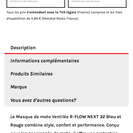
Ventilée
conditions de livraisons
conditions de retours
R-
Tous les prix
s’entendent avec la TVA légale
(France) comprise et les frais
FLOW
d’expédition de 5,99 € (Mondial Relais France).
NEXT
32
Bleu
Description
et
rouge
Informations complémentaires
Produits Similaires
Marque
Vous avez d’autres questions?
Le Masque de moto Ventilée
R-FLOW NEXT 32 Bleu et
Rouge
combine style, confort et performance. Conçu