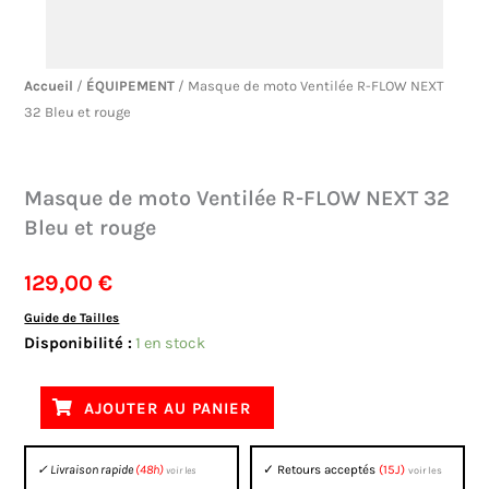
Accueil
/
ÉQUIPEMENT
/ Masque de moto Ventilée R-FLOW NEXT
32 Bleu et rouge
Masque de moto Ventilée R-FLOW NEXT 32
Bleu et rouge
129,00
€
Guide de Tailles
quantité
Disponibilité :
1 en stock
de
Masque
AJOUTER AU PANIER
de
moto
✓ Livraison rapide
(48h)
✓ Retours acceptés
(15J)
voir les
voir les