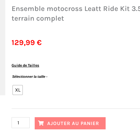
Ensemble motocross Leatt Ride Kit 3.5
terrain complet
129,99
€
Guide de Tailles
quantité
Sélectionner la taille -
de
XL
Ensemble
motocross
Leatt
Ride
AJOUTER AU PANIER
Kit
3.5