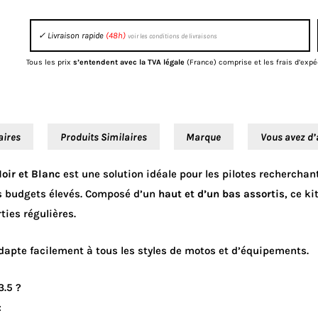
Noir
✓ Livraison rapide
(48h)
voir les conditions de livraisons
et
Blanc
Tous les prix
s’entendent avec la TVA légale
(France) comprise et les frais d’expé
–
Équipement
tout-
aires
Produits Similaires
Marque
Vous avez d’
terrain
complet
oir et Blanc
est une solution idéale pour les pilotes rechercha
es budgets élevés. Composé d’un
haut et d’un bas assortis
, ce k
ties régulières.
’adapte facilement à tous les styles de motos et d’équipements.
3.5 ?
: