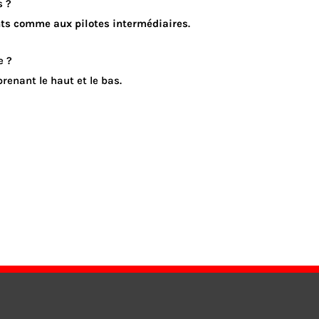
s ?
ts comme aux pilotes intermédiaires
.
e ?
enant le haut et le bas.