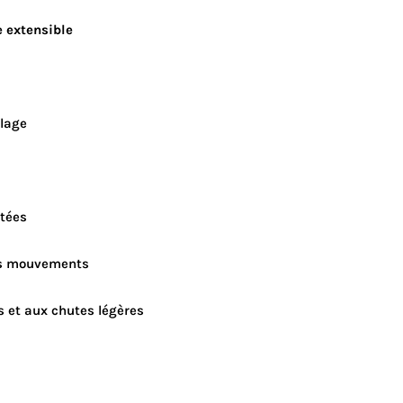
e extensible
ulage
itées
les mouvements
s et aux chutes légères