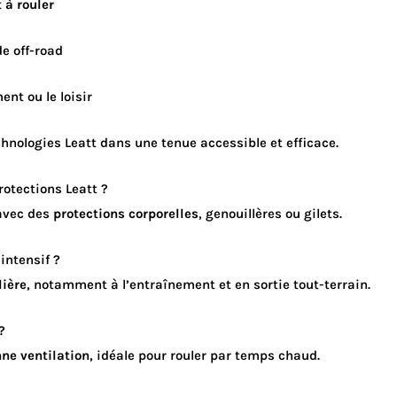
 à rouler
e off-road
nt ou le loisir
hnologies Leatt dans une tenue accessible et efficace.
rotections Leatt ?
 avec des
protections corporelles
, genouillères ou gilets.
intensif ?
lière
, notamment à l’entraînement et en sortie tout-terrain.
?
ne ventilation
, idéale pour rouler par temps chaud.