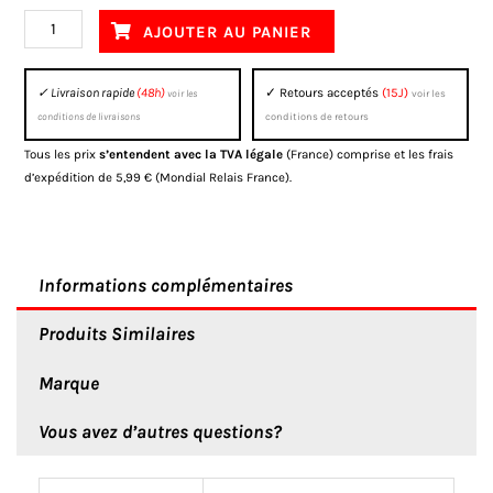
Draisienne
AJOUTER AU PANIER
enfant
électrique
✓ Livraison rapide
(48h)
✓ Retours acceptés
(15J)
voir les
voir les
APOLLO
conditions de livraisons
conditions de retours
SEDNA
Tous les prix
s’entendent avec la TVA légale
(France) comprise et les frais
MX
d’expédition de 5,99 € (Mondial Relais France).
12"
ROUGE
2025
Informations complémentaires
Produits Similaires
Marque
Vous avez d’autres questions?