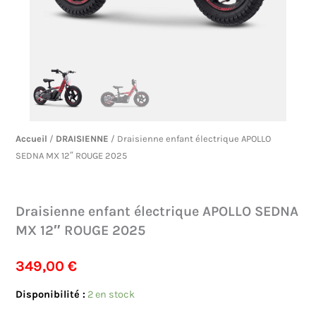
Accueil
/
DRAISIENNE
/ Draisienne enfant électrique APOLLO
SEDNA MX 12″ ROUGE 2025
Draisienne enfant électrique APOLLO SEDNA
MX 12″ ROUGE 2025
349,00
€
quantité
Disponibilité :
2 en stock
de