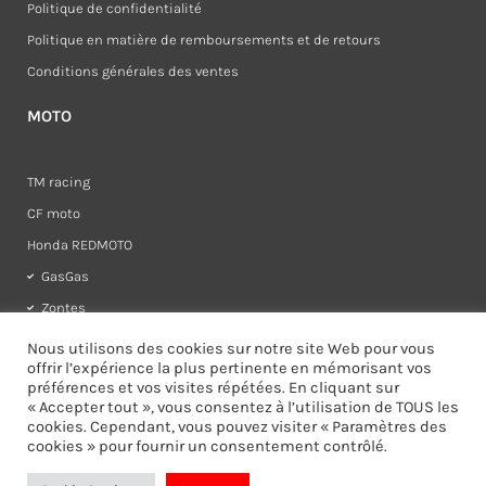
Politique de confidentialité
Politique en matière de remboursements et de retours
Conditions générales des ventes
MOTO
TM racing
CF moto
Honda REDMOTO
GasGas
Zontes
Rieju
Nous utilisons des cookies sur notre site Web pour vous
offrir l’expérience la plus pertinente en mémorisant vos
préférences et vos visites répétées. En cliquant sur
« Accepter tout », vous consentez à l’utilisation de TOUS les
cookies. Cependant, vous pouvez visiter « Paramètres des
cookies » pour fournir un consentement contrôlé.
I
F
n
a
s
c