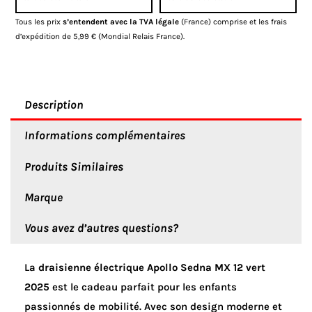
MX
Tous les prix
s’entendent avec la TVA légale
(France) comprise et les frais
12
d’expédition de 5,99 € (Mondial Relais France).
vert
2025
Description
Informations complémentaires
Produits Similaires
Marque
Vous avez d’autres questions?
La
draisienne électrique Apollo Sedna MX 12 vert
2025
est le cadeau parfait pour les enfants
passionnés de mobilité. Avec son design moderne et