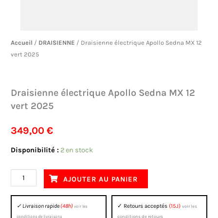
Accueil
/
DRAISIENNE
/ Draisienne électrique Apollo Sedna MX 12
vert 2025
Draisienne électrique Apollo Sedna MX 12
vert 2025
349,00
€
quantité
Disponibilité :
2 en stock
de
Draisienne
AJOUTER AU PANIER
électrique
Apollo
✓ Livraison rapide
(48h)
✓ Retours acceptés
(15J)
voir les
voir les
Sedna
conditions de livraisons
conditions de retours