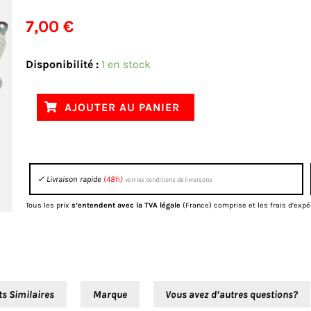
7,00
€
quantité
Disponibilité :
1 en stock
de
Bougie
AJOUTER AU PANIER
NGK
Standard
–
✓ Livraison rapide
(48h)
voir les conditions de livraisons
BR7ES
Tous les prix
s’entendent avec la TVA légale
(France) comprise et les frais d’expé
ts Similaires
Marque
Vous avez d’autres questions?