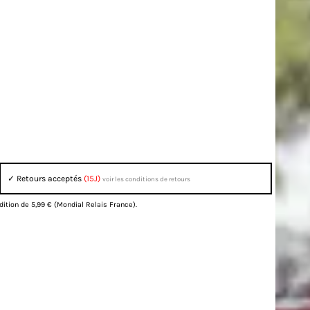
✓ Retours acceptés
(15J)
voir les conditions de retours
dition de 5,99 € (Mondial Relais France).