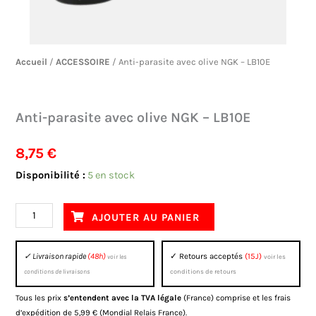
Accueil
/
ACCESSOIRE
/ Anti-parasite avec olive NGK – LB10E
Anti-parasite avec olive NGK – LB10E
8,75
€
quantité
Disponibilité :
5 en stock
de
Anti-
AJOUTER AU PANIER
parasite
avec
✓ Livraison rapide
(48h)
✓ Retours acceptés
(15J)
voir les
voir les
olive
conditions de livraisons
conditions de retours
NGK
Tous les prix
s’entendent avec la TVA légale
(France) comprise et les frais
-
d’expédition de 5,99 € (Mondial Relais France).