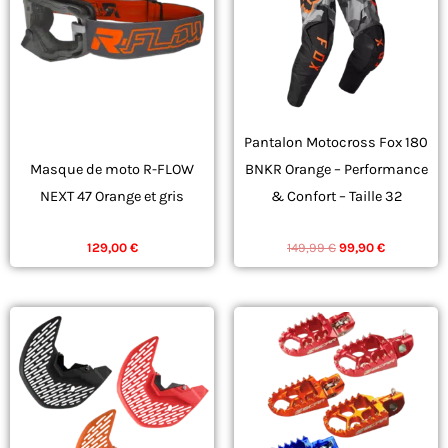
plusieurs
variations.
Les
options
peuvent
Pantalon Motocross Fox 180
être
Masque de moto R-FLOW
BNKR Orange – Performance
choisies
NEXT 47 Orange et gris
& Confort – Taille 32
sur
ÉQUIPEMENT
ÉQUIPEMENT
la
129,00
€
149,99
€
99,90
€
page
du
produit
Ce
Ce
produit
produit
a
a
plusieurs
plusieurs
variations.
variations.