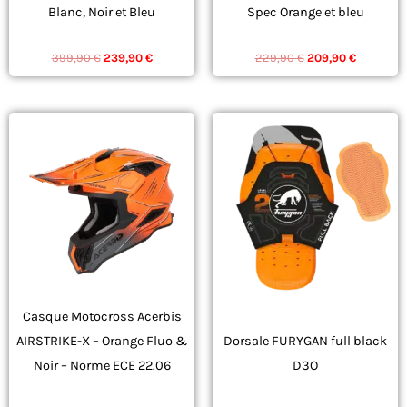
Blanc, Noir et Bleu
Spec Orange et bleu
choisies
choisies
ÉQUIPEMENT
ÉQUIPEMENT
sur
sur
399,90
€
239,90
€
229,90
€
209,90
€
la
la
page
page
du
du
Le
Le
Ce
prix
prix
produit
produit
produit
initial
actuel
était :
est :
a
290,90 €.
218,99 €.
plusieurs
variations.
Les
options
peuvent
Casque Motocross Acerbis
être
AIRSTRIKE-X – Orange Fluo &
Dorsale FURYGAN full black
choisies
Noir – Norme ECE 22.06
D3O
sur
ÉQUIPEMENT
ÉQUIPEMENT
la