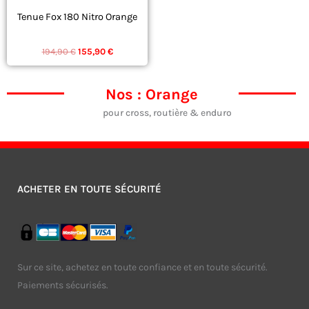
peuvent
Tenue Fox 180 Nitro Orange
être
ÉQUIPEMENT
choisies
194,90
€
155,90
€
sur
la
Nos : Orange
page
pour cross, routière & enduro
du
produit
ACHETER EN TOUTE SÉCURITÉ
Sur ce site, achetez en toute confiance et en toute sécurité.
Paiements sécurisés.