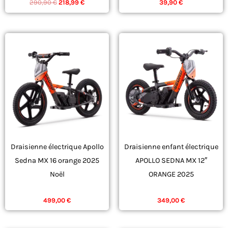
290,90
€
218,99
€
39,90
€
page
du
produit
Draisienne électrique Apollo
Draisienne enfant électrique
Sedna MX 16 orange 2025
APOLLO SEDNA MX 12″
Noël
ORANGE 2025
DRAISIENNE
DRAISIENNE
499,00
€
349,00
€