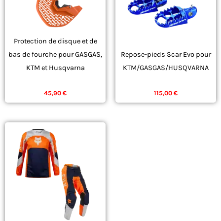
Les
Les
options
options
peuvent
peuvent
Protection de disque et de
être
être
bas de fourche pour GASGAS,
Repose-pieds Scar Evo pour
choisies
choisies
KTM et Husqvarna
KTM/GASGAS/HUSQVARNA
sur
sur
125cc
125cc
la
la
45,90
€
115,00
€
page
page
du
du
produit
produit
Le
Le
Ce
prix
prix
produit
initial
actuel
était :
est :
a
194,90 €.
155,90 €.
plusieurs
variations.
Les
options