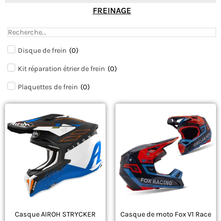
FREINAGE
Disque de frein
(
0
)
Kit réparation étrier de frein
(
0
)
Plaquettes de frein
(
0
)
Le
Le
Le
Le
Ce
Ce
prix
prix
prix
prix
produit
initial
actuel
produit
initial
actuel
était :
est :
était :
est :
a
a
399,90 €.
239,90 €.
229,90 €.
209,90 €.
plusieurs
plusieurs
variations.
variations.
Les
Les
options
options
peuvent
peuvent
Casque AIROH STRYCKER
Casque de moto Fox V1 Race
être
être