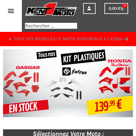
Aller
0
0,00
€
Panier
au
contenu
Rechercher
► TOUT LES MODELES CF MOTO DISPONIBLE A L'ESSAI ◀︎
Sélectionnez Votre Moto :