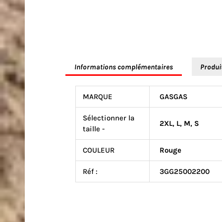
Informations complémentaires
Produi
MARQUE
GASGAS
Sélectionner la
2XL
,
L
,
M
,
S
taille -
COULEUR
Rouge
Réf :
3GG25002200