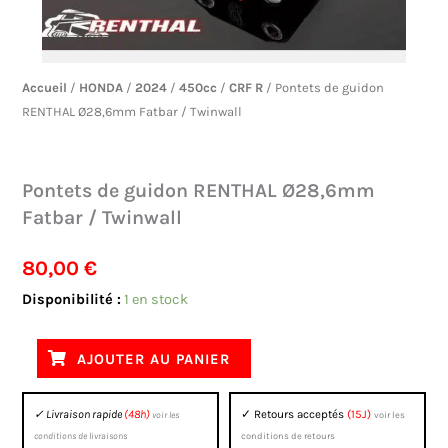
Accueil
/
HONDA
/
2024
/
450cc
/
CRF R
/ Pontets de guidon
RENTHAL Ø28,6mm Fatbar / Twinwall
Pontets de guidon RENTHAL Ø28,6mm
Fatbar / Twinwall
80,00
€
quantité
Disponibilité :
1 en stock
de
Pontets
AJOUTER AU PANIER
de
guidon
✓ Livraison rapide
(48h)
✓ Retours acceptés
(15J)
voir les
voir les
RENTHAL
conditions de livraisons
conditions de retours