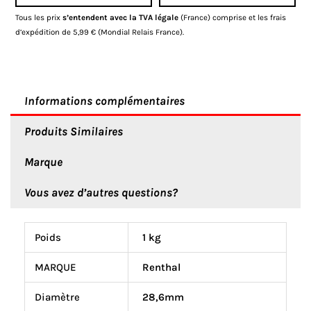
Ø28,6mm
Tous les prix
s’entendent avec la TVA légale
(France) comprise et les frais
Fatbar
d’expédition de 5,99 € (Mondial Relais France).
/
Twinwall
Informations complémentaires
Produits Similaires
Marque
Vous avez d’autres questions?
Poids
1 kg
MARQUE
Renthal
Diamètre
28,6mm