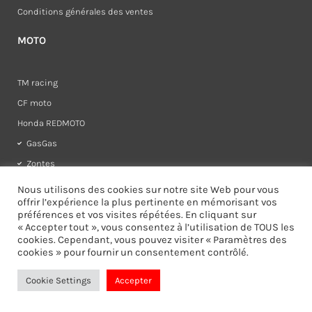
Conditions générales des ventes
MOTO
TM racing
CF moto
Honda REDMOTO
GasGas
Zontes
Rieju
Nous utilisons des cookies sur notre site Web pour vous
offrir l’expérience la plus pertinente en mémorisant vos
préférences et vos visites répétées. En cliquant sur
« Accepter tout », vous consentez à l’utilisation de TOUS les
cookies. Cependant, vous pouvez visiter « Paramètres des
cookies » pour fournir un consentement contrôlé.
I
F
n
a
s
c
Cookie Settings
Accepter
t
e
a
b
g
o
r
o