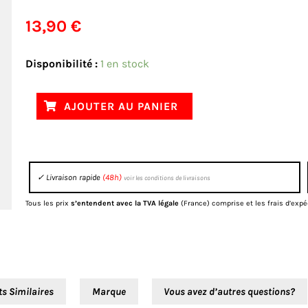
13,90
€
quantité
Disponibilité :
1 en stock
de
Kit
AJOUTER AU PANIER
réparation
d'étrier
de
✓ Livraison rapide
(48h)
voir les conditions de livraisons
frein
avant
Tous les prix
s’entendent avec la TVA légale
(France) comprise et les frais d’expé
CRF
Honda
ts Similaires
Marque
Vous avez d’autres questions?