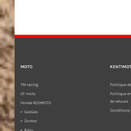
MOTO
KENT1MO
TM racing
Politique de
CF moto
Politique 
de retours
Honda REDMOTO
Conditions 
GasGas
Zontes
Rieju