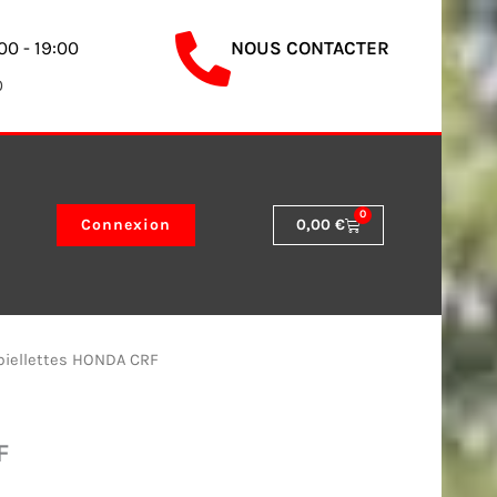
00 - 19:00
NOUS CONTACTER
0
0
Panier
Connexion
0,00
€
 biellettes HONDA CRF
F