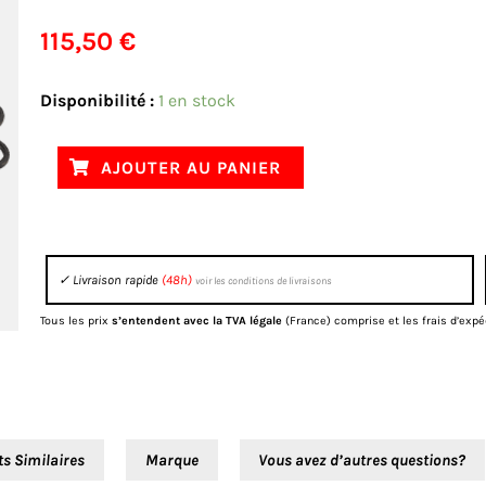
115,50
€
quantité
Disponibilité :
1 en stock
de
Kit
AJOUTER AU PANIER
réparation
de
biellettes
✓ Livraison rapide
(48h)
voir les conditions de livraisons
HONDA
CRF
Tous les prix
s’entendent avec la TVA légale
(France) comprise et les frais d’expé
ts Similaires
Marque
Vous avez d’autres questions?