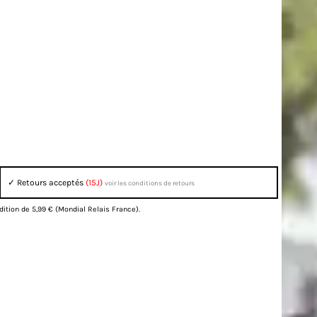
✓ Retours acceptés
(15J)
voir les conditions de retours
dition de 5,99 € (Mondial Relais France).