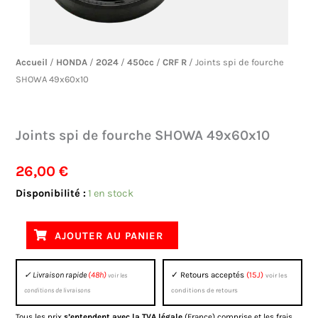
Accueil
/
HONDA
/
2024
/
450cc
/
CRF R
/ Joints spi de fourche
SHOWA 49x60x10
Joints spi de fourche SHOWA 49x60x10
26,00
€
quantité
Disponibilité :
1 en stock
de
Joints
AJOUTER AU PANIER
spi
de
✓ Livraison rapide
(48h)
✓ Retours acceptés
(15J)
voir les
voir les
fourche
conditions de livraisons
conditions de retours
SHOWA
Tous les prix
s’entendent avec la TVA légale
(France) comprise et les frais