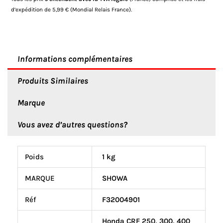
49x60x10
d’expédition de 5,99 € (Mondial Relais France).
Informations complémentaires
Produits Similaires
Marque
Vous avez d’autres questions?
Poids
1 kg
MARQUE
SHOWA
Réf
F32004901
Honda CRF 250, 300, 400