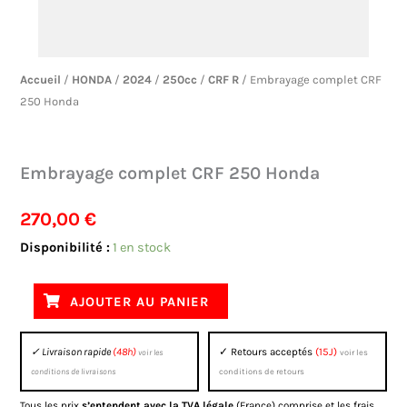
Accueil
/
HONDA
/
2024
/
250cc
/
CRF R
/ Embrayage complet CRF
250 Honda
Embrayage complet CRF 250 Honda
270,00
€
quantité
Disponibilité :
1 en stock
de
Embrayage
AJOUTER AU PANIER
complet
CRF
✓ Livraison rapide
(48h)
✓ Retours acceptés
(15J)
voir les
voir les
250
conditions de livraisons
conditions de retours
Honda
Tous les prix
s’entendent avec la TVA légale
(France) comprise et les frais