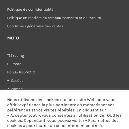
Politique de confidentialité
Politique en matière de remboursements et de retours
Conditions générales des ventes
MOTO
TM racing
CF moto
Honda REDMOTO
GasGas
Zontes
Rieju
Nous utilisons des cookies sur notre site Web pour vous
offrir l’expérience la plus pertinente en mémorisant vos
préférences et vos visites répétées. En cliquant sur
« Accepter tout », vous consentez à l’utilisation de TOUS les
cookies. Cependant, vous pouvez visiter « Paramètres des
cookies » pour fournir un consentement contrôlé.
I
F