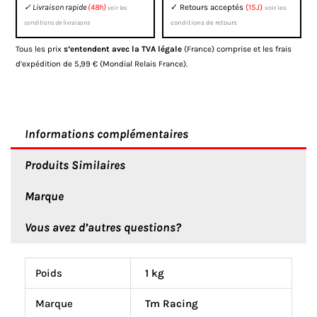
électroniques
✓ Livraison rapide
(48h)
✓ Retours acceptés
(15J)
voir les
voir les
TM
conditions de livraisons
conditions de retours
Racing
Tous les prix
s’entendent avec la TVA légale
(France) comprise et les frais
2012/2021
d’expédition de 5,99 € (Mondial Relais France).
Informations complémentaires
Produits Similaires
Marque
Vous avez d’autres questions?
Poids
1 kg
Marque
Tm Racing