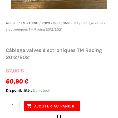
Accueil
/
TM RACING
/
2023
/
300
/
SMK FI 2T
/ Câblage valves
électroniques TM Racing 2012/2021
Câblage valves électroniques TM Racing
2012/2021
Le
Le
87,00
€
prix
prix
60,90
€
initial
actuel
quantité
Disponibilité :
2 en stock
de
était :
est :
Câblage
AJOUTER AU PANIER
87,00 €.
60,90 €.
valves